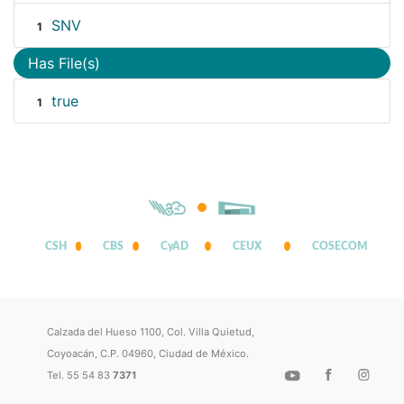
SNV
1
Has File(s)
true
1
CSH
CBS
CyAD
CEUX
COSECOM
Calzada del Hueso 1100, Col. Villa Quietud,
Coyoacán, C.P. 04960, Ciudad de México.
Tel. 55 54 83
7371