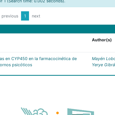
of 1 (Search time: 0.002 seconds).
previous
1
next
Author(s)
cas en CYP450 en la farmacocinética de
Mayén Lobo
tornos psicóticos
Yerye Gibr