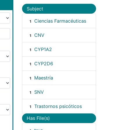
Subject
Ciencias Farmacéuticas
1
CNV
1
CYP1A2
1
CYP2D6
1
Maestría
1
SNV
1
Trastornos psicóticos
1
Has File(s)