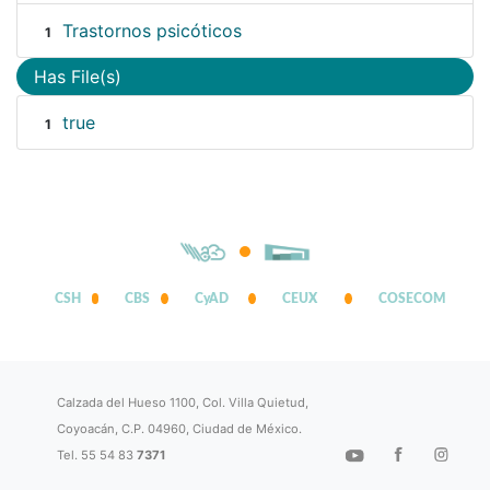
Trastornos psicóticos
1
Has File(s)
true
1
CSH
CBS
CyAD
CEUX
COSECOM
Calzada del Hueso 1100, Col. Villa Quietud,
Coyoacán, C.P. 04960, Ciudad de México.
Tel. 55 54 83
7371