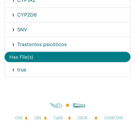
CYP1A2
1
CYP2D6
1
SNV
1
Trastornos psicóticos
1
Has File(s)
true
1
CSH
CBS
CyAD
CEUX
COSECOM