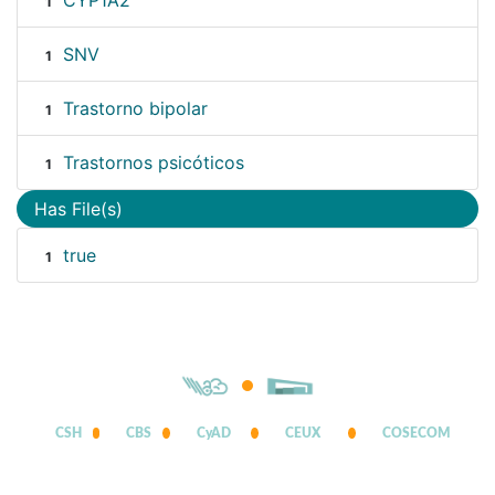
CYP1A2
1
SNV
1
Trastorno bipolar
1
Trastornos psicóticos
1
Has File(s)
true
1
CSH
CBS
CyAD
CEUX
COSECOM