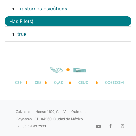
Trastornos psicóticos
1
Has File(s)
true
1
CSH
CBS
CyAD
CEUX
COSECOM
Calzada del Hueso 1100, Col. Villa Quietud,
Coyoacán, C.P. 04960, Ciudad de México.
Tel. 55 54 83
7371