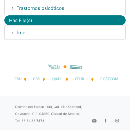
Trastornos psicóticos
1
Has File(s)
true
1
CSH
CBS
CyAD
CEUX
COSECOM
Calzada del Hueso 1100, Col. Villa Quietud,
Coyoacán, C.P. 04960, Ciudad de México.
Tel. 55 54 83
7371