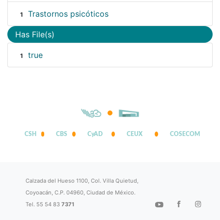
Trastornos psicóticos
1
Has File(s)
true
1
CSH
CBS
CyAD
CEUX
COSECOM
Calzada del Hueso 1100, Col. Villa Quietud,
Coyoacán, C.P. 04960, Ciudad de México.
Tel. 55 54 83
7371