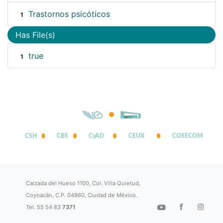
Trastornos psicóticos
1
Has File(s)
true
1
CSH
CBS
CyAD
CEUX
COSECOM
Calzada del Hueso 1100, Col. Villa Quietud,
Coyoacán, C.P. 04960, Ciudad de México.
Tel. 55 54 83
7371