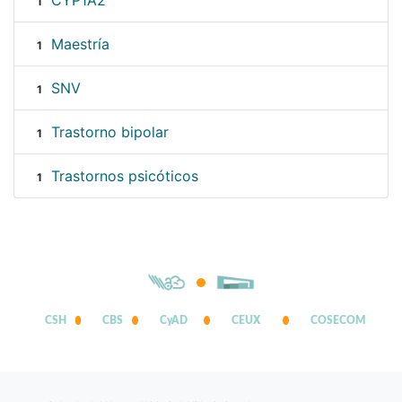
CYP1A2
1
Maestría
1
SNV
1
Trastorno bipolar
1
Trastornos psicóticos
1
CSH
CBS
CyAD
CEUX
COSECOM