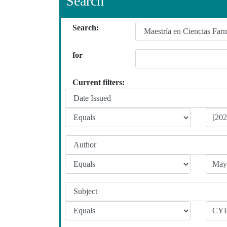
Search
Search:
for
Current filters: