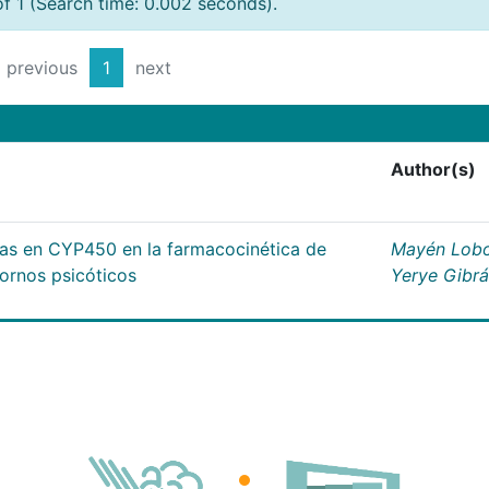
of 1 (Search time: 0.002 seconds).
previous
1
next
Author(s)
cas en CYP450 en la farmacocinética de
Mayén Lobo
tornos psicóticos
Yerye Gibr