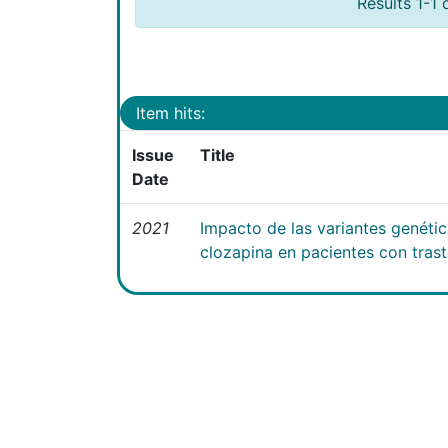
Results 1-1 
Item hits:
Issue
Title
Date
2021
Impacto de las variantes genéti
clozapina en pacientes con tras