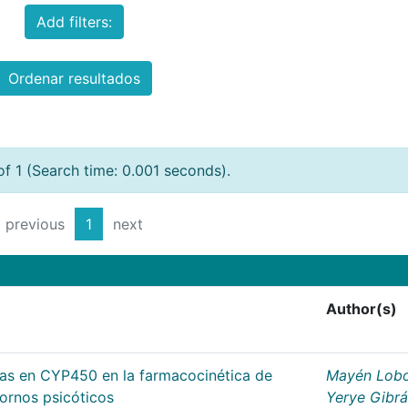
Add filters:
Ordenar resultados
of 1 (Search time: 0.001 seconds).
previous
1
next
Author(s)
cas en CYP450 en la farmacocinética de
Mayén Lobo
tornos psicóticos
Yerye Gibr