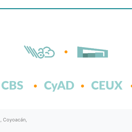
CBS
CyAD
CEUX
d, Coyoacán,