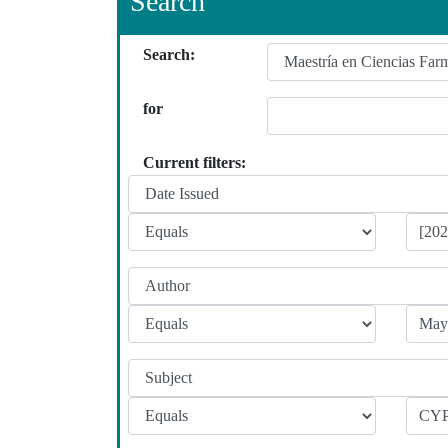
Search
Search:
for
Current filters: