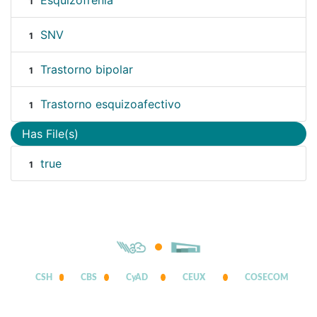
Esquizofrenia
1
SNV
1
Trastorno bipolar
1
Trastorno esquizoafectivo
1
Has File(s)
true
1
CSH
CBS
CyAD
CEUX
COSECOM