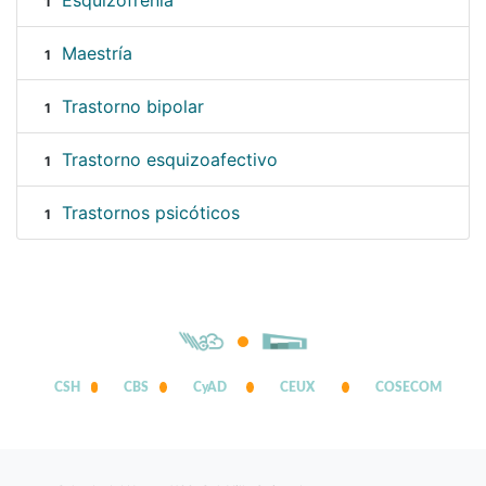
Esquizofrenia
1
Maestría
1
Trastorno bipolar
1
Trastorno esquizoafectivo
1
Trastornos psicóticos
1
CSH
CBS
CyAD
CEUX
COSECOM