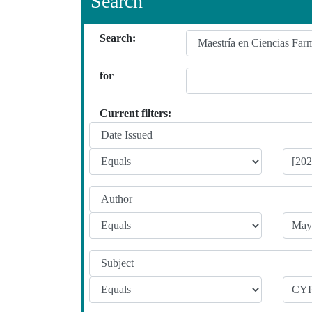
Search
Search:
for
Current filters: