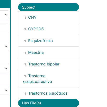
Subject
CNV
1
CYP2D6
1
Esquizofrenia
1
Maestría
1
Trastorno bipolar
1
Trastorno
1
esquizoafectivo
Trastornos psicóticos
1
Has File(s)