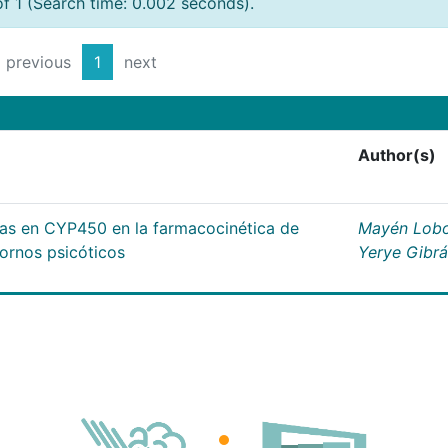
of 1 (Search time: 0.002 seconds).
previous
1
next
Author(s)
cas en CYP450 en la farmacocinética de
Mayén Lobo
tornos psicóticos
Yerye Gibr