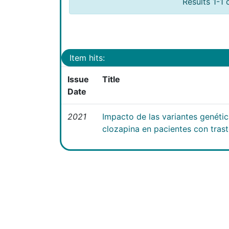
Results 1-1 
Item hits:
Issue
Title
Date
2021
Impacto de las variantes genéti
clozapina en pacientes con tras