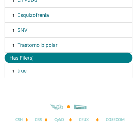
CYP2D6
1
Esquizofrenia
1
SNV
1
Trastorno bipolar
1
Has File(s)
true
1
CSH
CBS
CyAD
CEUX
COSECOM