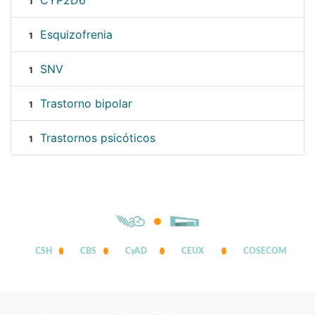
CYP2D6
1
Esquizofrenia
1
SNV
1
Trastorno bipolar
1
Trastornos psicóticos
1
CSH
CBS
CyAD
CEUX
COSECOM