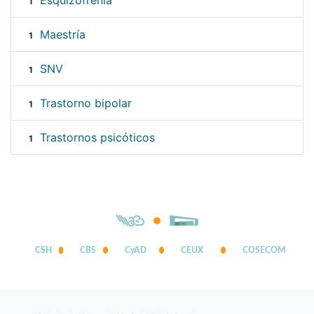
Esquizofrenia
1
Maestría
1
SNV
1
Trastorno bipolar
1
Trastornos psicóticos
1
CSH
CBS
CyAD
CEUX
COSECOM