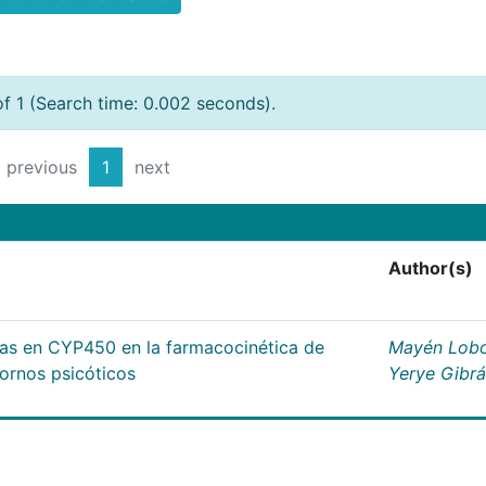
of 1 (Search time: 0.002 seconds).
previous
1
next
Author(s)
cas en CYP450 en la farmacocinética de
Mayén Lobo
tornos psicóticos
Yerye Gibr