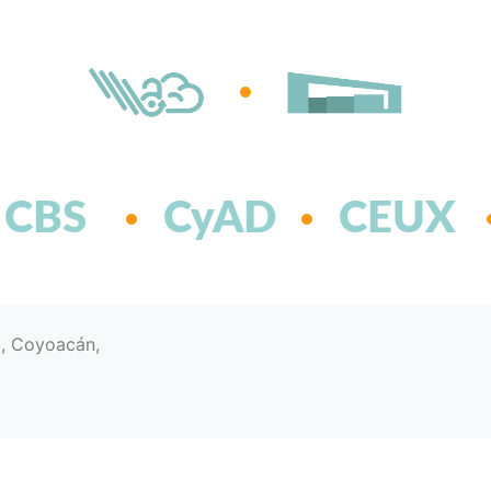
CBS
CyAD
CEUX
d, Coyoacán,