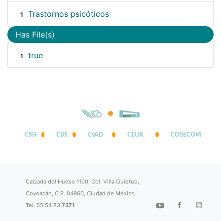
Trastornos psicóticos
1
Has File(s)
true
1
CSH
CBS
CyAD
CEUX
COSECOM
Calzada del Hueso 1100, Col. Villa Quietud,
Coyoacán, C.P. 04960, Ciudad de México.
Tel. 55 54 83
7371