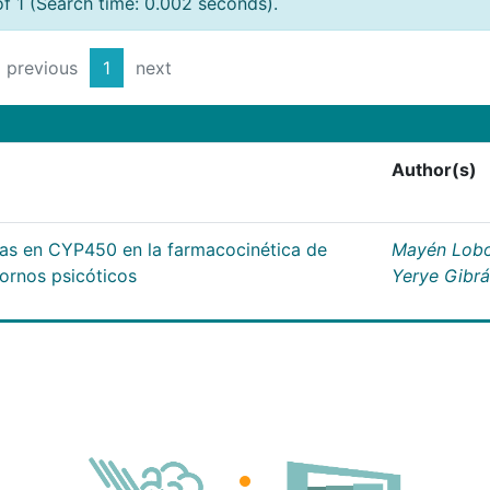
of 1 (Search time: 0.002 seconds).
previous
1
next
Author(s)
cas en CYP450 en la farmacocinética de
Mayén Lobo
tornos psicóticos
Yerye Gibr