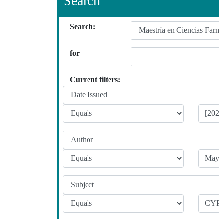
Search
Search:
for
Current filters: