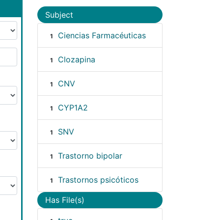
Subject
Ciencias Farmacéuticas
1
Clozapina
1
CNV
1
CYP1A2
1
SNV
1
Trastorno bipolar
1
Trastornos psicóticos
1
Has File(s)