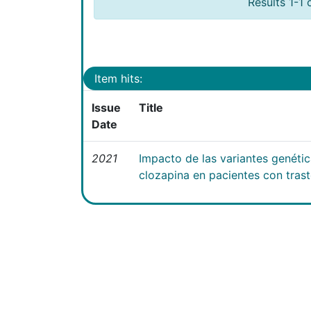
Results 1-1 
Item hits:
Issue
Title
Date
2021
Impacto de las variantes genéti
clozapina en pacientes con tras