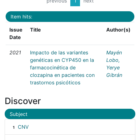
previous
1
next
Item hits:
Issue
Title
Author(s)
Date
2021
Impacto de las variantes
Mayén
genéticas en CYP450 en la
Lobo,
farmacocinética de
Yerye
clozapina en pacientes con
Gibrán
trastornos psicóticos
Discover
Subject
CNV
1