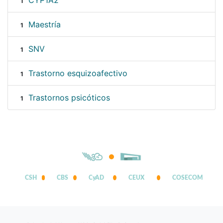
CYP1A2
1
Maestría
1
SNV
1
Trastorno esquizoafectivo
1
Trastornos psicóticos
1
CSH
CBS
CyAD
CEUX
COSECOM