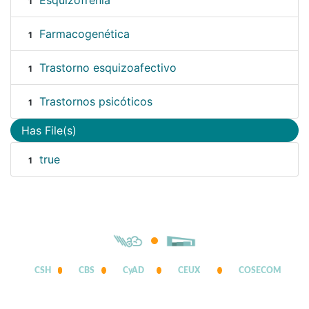
Esquizofrenia
1
Farmacogenética
1
Trastorno esquizoafectivo
1
Trastornos psicóticos
1
Has File(s)
true
1
CSH
CBS
CyAD
CEUX
COSECOM