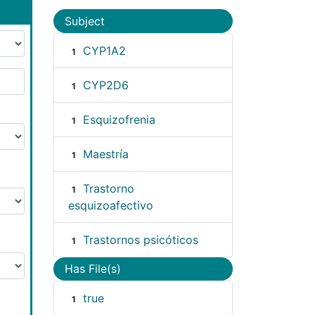
Subject
CYP1A2
1
CYP2D6
1
Esquizofrenia
1
Maestría
1
Trastorno
1
esquizoafectivo
Trastornos psicóticos
1
Has File(s)
true
1