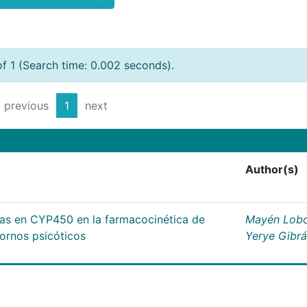
of 1 (Search time: 0.002 seconds).
previous
1
next
Author(s)
cas en CYP450 en la farmacocinética de
Mayén Lobo
tornos psicóticos
Yerye Gibr