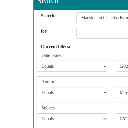
Search
Search:
for
Current filters: