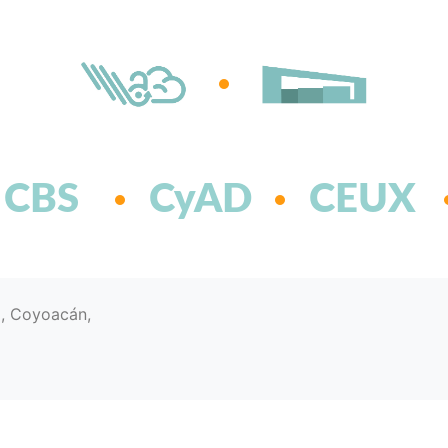
CBS
CyAD
CEUX
d, Coyoacán,