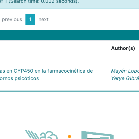
of 1 (Search time: 0.002 seconds).
previous
1
next
Author(s)
cas en CYP450 en la farmacocinética de
Mayén Lobo
tornos psicóticos
Yerye Gibr