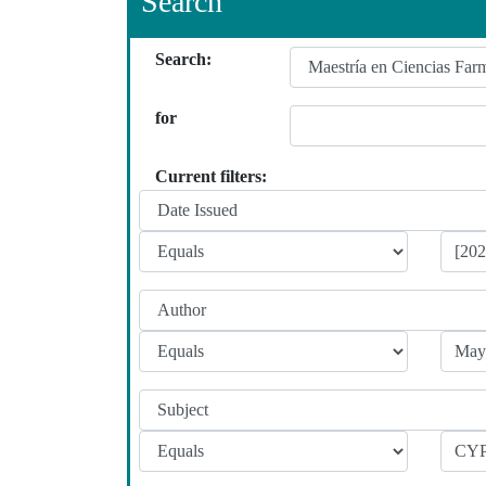
Search
Search:
for
Current filters: