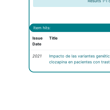
Results 1-1 
Item hits:
Issue
Title
Date
2021
Impacto de las variantes genéti
clozapina en pacientes con tras