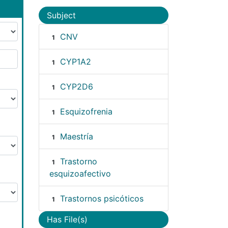
Subject
CNV
1
CYP1A2
1
CYP2D6
1
Esquizofrenia
1
Maestría
1
Trastorno
1
esquizoafectivo
Trastornos psicóticos
1
Has File(s)