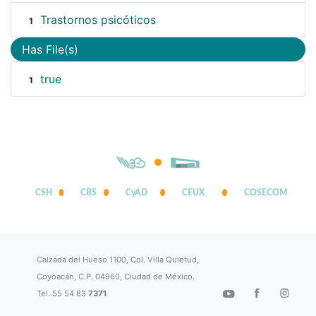
Trastornos psicóticos
1
Has File(s)
true
1
CSH
CBS
CyAD
CEUX
COSECOM
Calzada del Hueso 1100, Col. Villa Quietud,
Coyoacán, C.P. 04960, Ciudad de México.
Tel. 55 54 83
7371