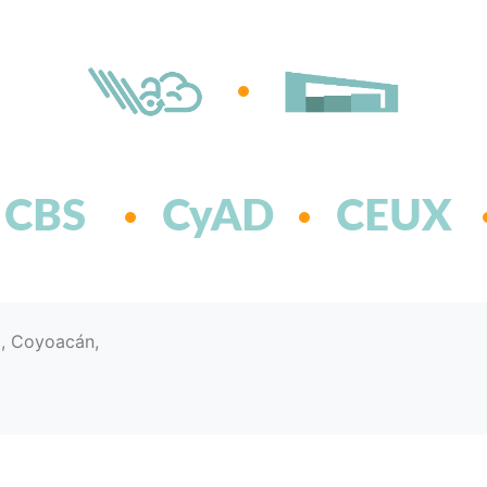
CBS
CyAD
CEUX
d, Coyoacán,