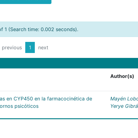
of 1 (Search time: 0.002 seconds).
previous
1
next
Author(s)
cas en CYP450 en la farmacocinética de
Mayén Lobo
tornos psicóticos
Yerye Gibr