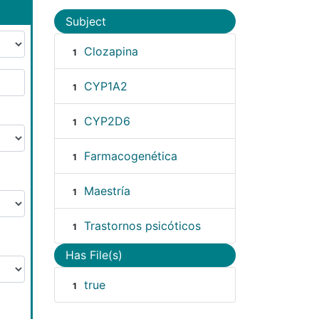
Subject
Clozapina
1
CYP1A2
1
CYP2D6
1
Farmacogenética
1
Maestría
1
Trastornos psicóticos
1
Has File(s)
true
1