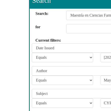
Search
Search:
for
Current filters: