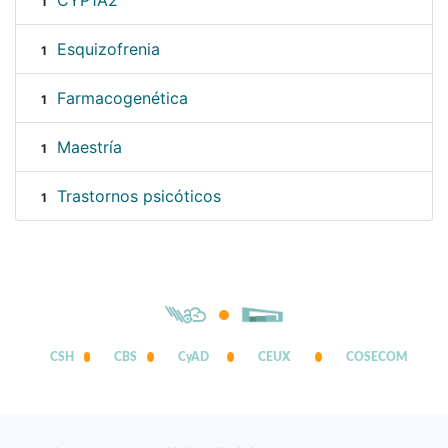
CYP1A2
1
Esquizofrenia
1
Farmacogenética
1
Maestría
1
Trastornos psicóticos
1
CSH
CBS
CyAD
CEUX
COSECOM