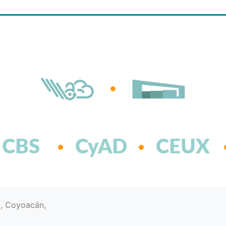
CBS
CyAD
CEUX
d, Coyoacán,