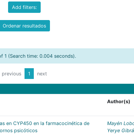
Add filters:
Ordenar resultados
of 1 (Search time: 0.004 seconds).
previous
1
next
Author(s)
cas en CYP450 en la farmacocinética de
Mayén Lobo
tornos psicóticos
Yerye Gibr