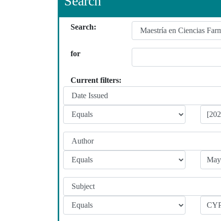
Search
Search:
for
Current filters: