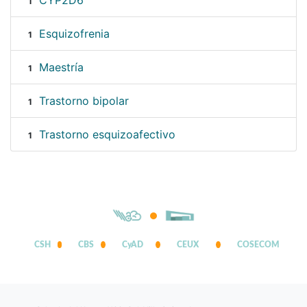
CYP2D6
1
Esquizofrenia
1
Maestría
1
Trastorno bipolar
1
Trastorno esquizoafectivo
1
CSH
CBS
CyAD
CEUX
COSECOM