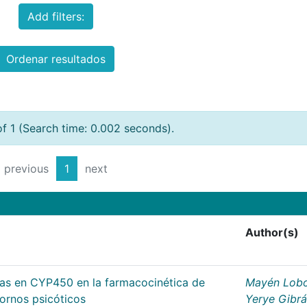
Add filters:
Ordenar resultados
of 1 (Search time: 0.002 seconds).
previous
1
next
Author(s)
cas en CYP450 en la farmacocinética de
Mayén Lobo
tornos psicóticos
Yerye Gibr