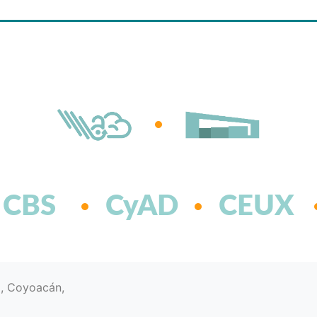
CBS
CyAD
CEUX
d, Coyoacán,