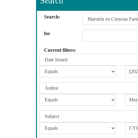
Search
Search:
for
Current filters: