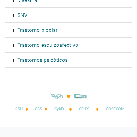
Maestría
1
SNV
1
Trastorno bipolar
1
Trastorno esquizoafectivo
1
Trastornos psicóticos
1
CSH
CBS
CyAD
CEUX
COSECOM