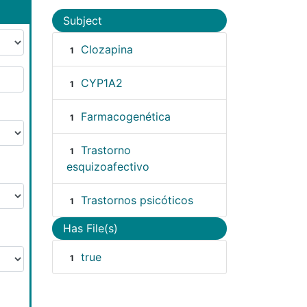
Subject
Clozapina
1
CYP1A2
1
Farmacogenética
1
Trastorno
1
esquizoafectivo
Trastornos psicóticos
1
Has File(s)
true
1