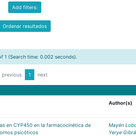
Add filters:
Ordenar resultados
of 1 (Search time: 0.002 seconds).
previous
1
next
Author(s)
cas en CYP450 en la farmacocinética de
Mayén Lobo
tornos psicóticos
Yerye Gibr