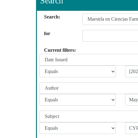
Search
Search:
for
Current filters: