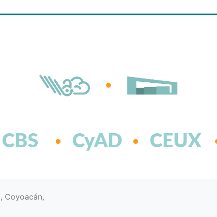
CBS
CyAD
CEUX
d, Coyoacán,