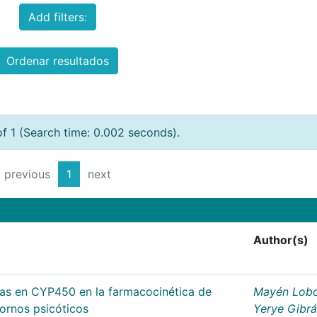
Add filters:
Ordenar resultados
of 1 (Search time: 0.002 seconds).
previous
1
next
Author(s)
cas en CYP450 en la farmacocinética de
Mayén Lobo
tornos psicóticos
Yerye Gibr