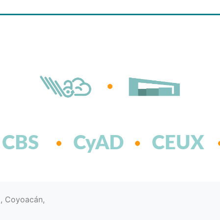
CBS
CyAD
CEUX
d, Coyoacán,