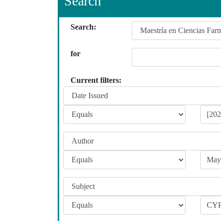
Search
Search:
for
Current filters: