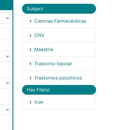
Subject
Ciencias Farmacéuticas
1
CNV
1
Maestría
1
Trastorno bipolar
1
Trastornos psicóticos
1
Has File(s)
true
1