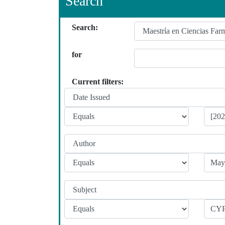
Search
Search:
for
Current filters: