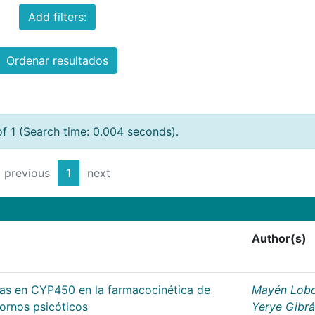
Add filters:
Ordenar resultados
of 1 (Search time: 0.004 seconds).
previous
1
next
Author(s)
cas en CYP450 en la farmacocinética de
Mayén Lobo
tornos psicóticos
Yerye Gibr