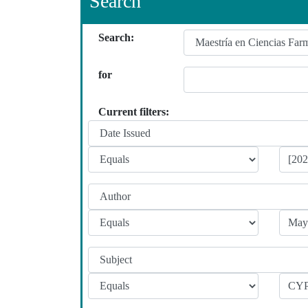
Search
Search:
for
Current filters: