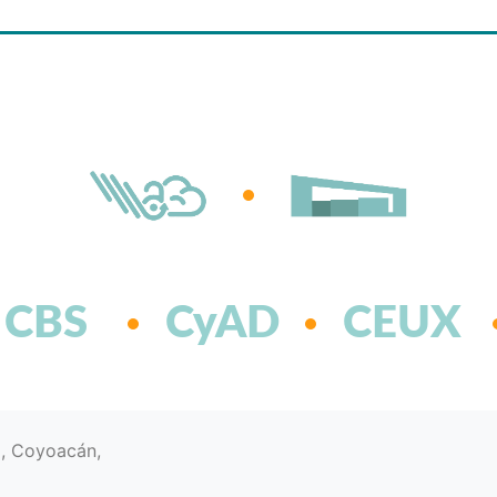
CBS
CyAD
CEUX
d, Coyoacán,