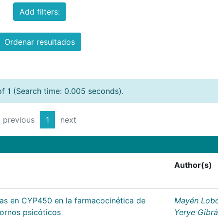
Add filters:
Ordenar resultados
of 1 (Search time: 0.005 seconds).
previous
1
next
Author(s)
cas en CYP450 en la farmacocinética de
Mayén Lobo
tornos psicóticos
Yerye Gibr