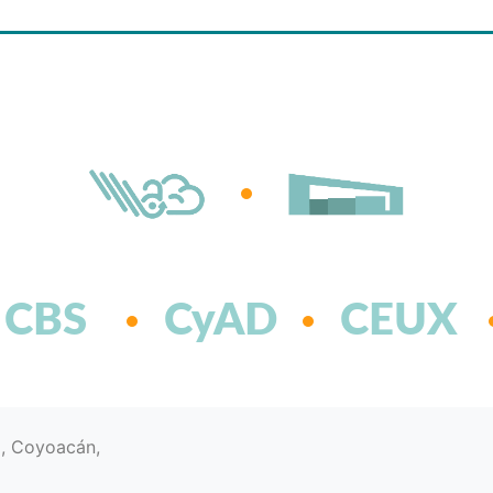
CBS
CyAD
CEUX
d, Coyoacán,