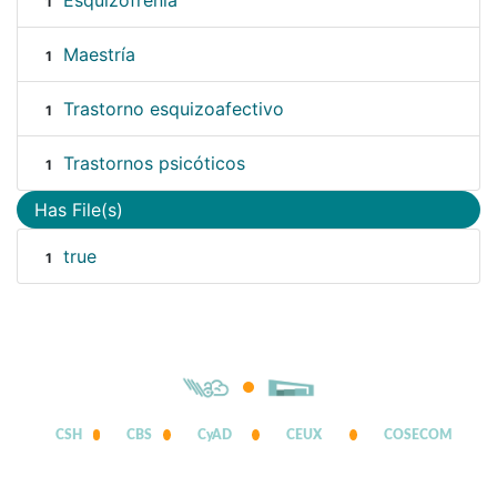
Esquizofrenia
1
Maestría
1
Trastorno esquizoafectivo
1
Trastornos psicóticos
1
Has File(s)
true
1
CSH
CBS
CyAD
CEUX
COSECOM