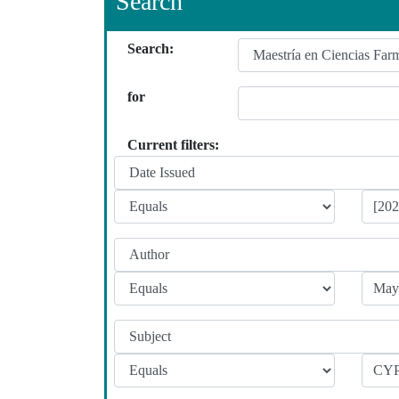
Search
Search:
for
Current filters: