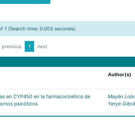
of 1 (Search time: 0.003 seconds).
previous
1
next
Author(s)
cas en CYP450 en la farmacocinética de
Mayén Lobo
tornos psicóticos
Yerye Gibr