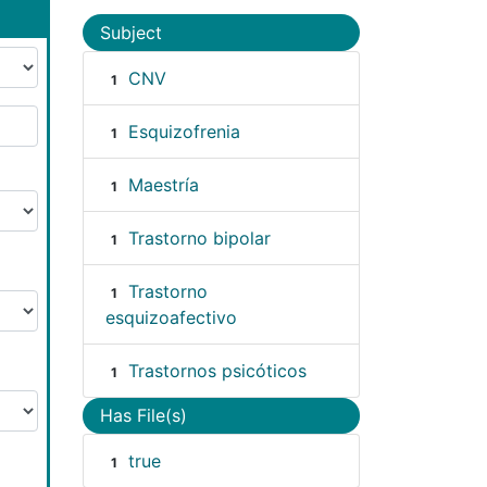
Subject
CNV
1
Esquizofrenia
1
Maestría
1
Trastorno bipolar
1
Trastorno
1
esquizoafectivo
Trastornos psicóticos
1
Has File(s)
true
1