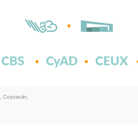
CBS
CyAD
CEUX
d, Coyoacán,