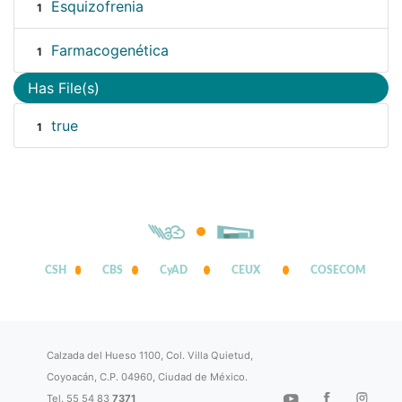
Esquizofrenia
1
Farmacogenética
1
Has File(s)
true
1
CSH
CBS
CyAD
CEUX
COSECOM
Calzada del Hueso 1100, Col. Villa Quietud,
Coyoacán, C.P. 04960, Ciudad de México.
Tel. 55 54 83
7371