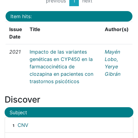
previous
1
next
Item hits:
Issue
Title
Author(s)
Date
2021
Impacto de las variantes
Mayén
genéticas en CYP450 en la
Lobo,
farmacocinética de
Yerye
clozapina en pacientes con
Gibrán
trastornos psicóticos
Discover
Subject
CNV
1