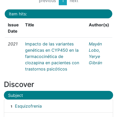
previous
1
next
Item hits:
Issue
Title
Author(s)
Date
2021
Impacto de las variantes
Mayén
genéticas en CYP450 en la
Lobo,
farmacocinética de
Yerye
clozapina en pacientes con
Gibrán
trastornos psicóticos
Discover
Subject
Esquizofrenia
1