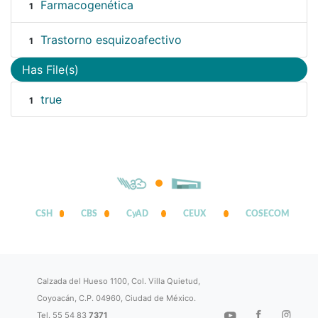
Farmacogenética
1
Trastorno esquizoafectivo
1
Has File(s)
true
1
CSH
CBS
CyAD
CEUX
COSECOM
Calzada del Hueso 1100, Col. Villa Quietud,
Coyoacán, C.P. 04960, Ciudad de México.
Tel. 55 54 83
7371