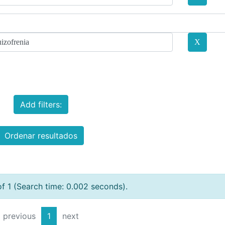
Add filters:
Ordenar resultados
of 1 (Search time: 0.002 seconds).
previous
1
next