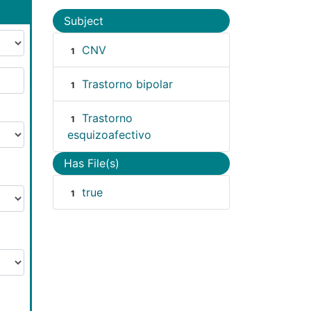
Subject
CNV
1
Trastorno bipolar
1
Trastorno
1
esquizoafectivo
Has File(s)
true
1