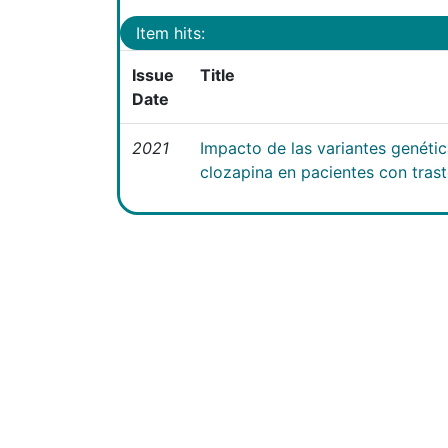
Item hits:
Issue
Title
Date
2021
Impacto de las variantes genéti
clozapina en pacientes con tras