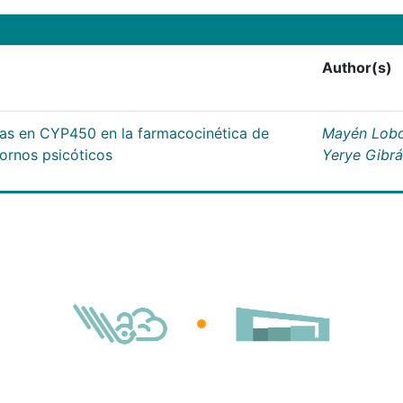
Author(s)
cas en CYP450 en la farmacocinética de
Mayén Lobo
tornos psicóticos
Yerye Gibr