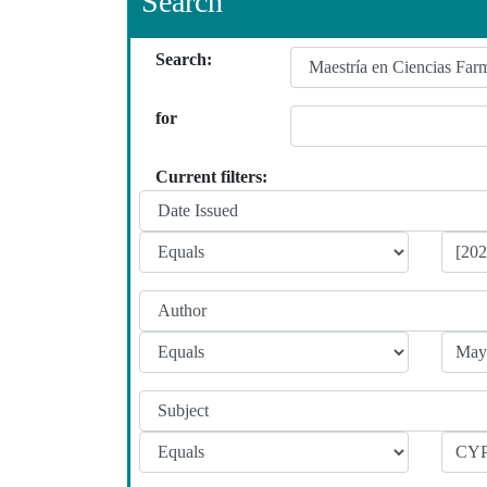
Search
Search:
for
Current filters: