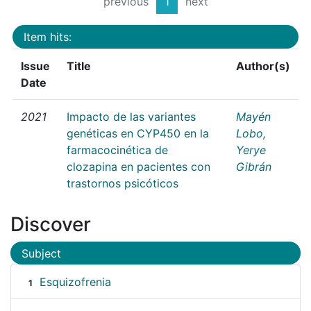
previous
1
next
Item hits:
Issue
Title
Author(s)
Date
2021
Impacto de las variantes
Mayén
genéticas en CYP450 en la
Lobo,
farmacocinética de
Yerye
clozapina en pacientes con
Gibrán
trastornos psicóticos
Discover
Subject
Esquizofrenia
1