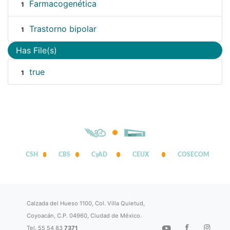
Farmacogenética
1
Trastorno bipolar
1
Has File(s)
true
1
CSH
CBS
CyAD
CEUX
COSECOM
Calzada del Hueso 1100, Col. Villa Quietud,
Coyoacán, C.P. 04960, Ciudad de México.
Tel. 55 54 83
7371