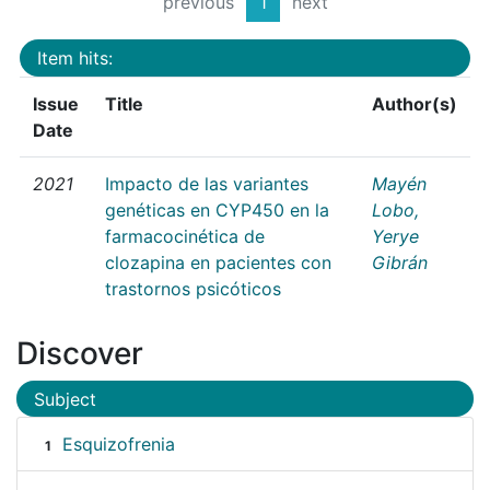
previous
1
next
Item hits:
Issue
Title
Author(s)
Date
2021
Impacto de las variantes
Mayén
genéticas en CYP450 en la
Lobo,
farmacocinética de
Yerye
clozapina en pacientes con
Gibrán
trastornos psicóticos
Discover
Subject
Esquizofrenia
1