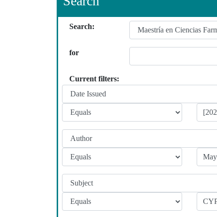
Search
Search:
for
Current filters: