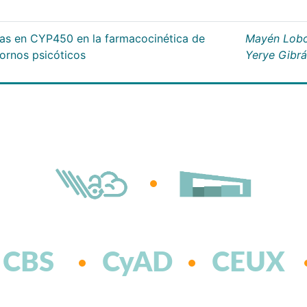
cas en CYP450 en la farmacocinética de
Mayén Lobo
tornos psicóticos
Yerye Gibr
CBS
CyAD
CEUX