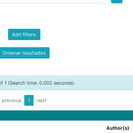
Add filters:
Ordenar resultados
of 1 (Search time: 0.002 seconds).
previous
1
next
Author(s)