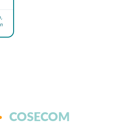
,
án
COSECOM