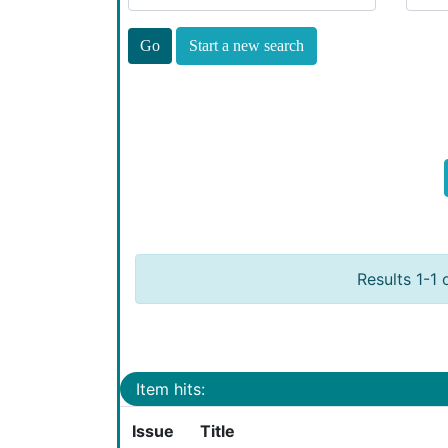
Start a new search
Results 1-1 
Item hits:
Issue
Title