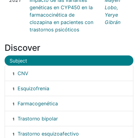
genéticas en CYP450 en la
Lobo,
farmacocinética de
Yerye
clozapina en pacientes con
Gibrán
trastornos psicóticos
Discover
Subject
CNV
1
Esquizofrenia
1
Farmacogenética
1
Trastorno bipolar
1
Trastorno esquizoafectivo
1