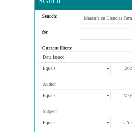
Search
Search:
for
Current filters: