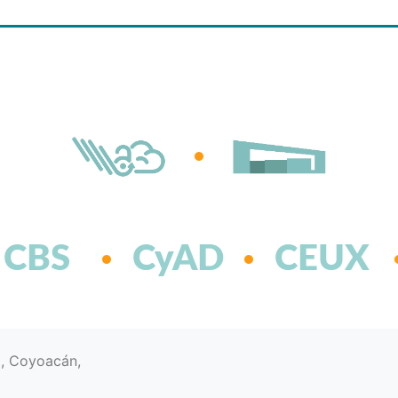
CBS
CyAD
CEUX
d, Coyoacán,