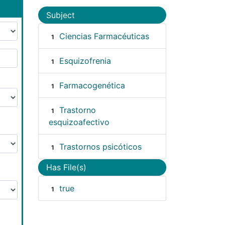
Subject
Ciencias Farmacéuticas
1
Esquizofrenia
1
Farmacogenética
1
Trastorno
1
esquizoafectivo
Trastornos psicóticos
1
Has File(s)
true
1