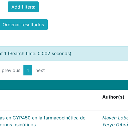
Add filters:
Ordenar resultados
of 1 (Search time: 0.002 seconds).
previous
1
next
Author(s)
cas en CYP450 en la farmacocinética de
Mayén Lobo
tornos psicóticos
Yerye Gibr