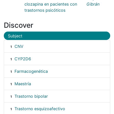
clozapina en pacientes con
Gibrán
trastornos psicóticos
Discover
Subject
CNV
1
CYP2D6
1
Farmacogenética
1
Maestría
1
Trastorno bipolar
1
Trastorno esquizoafectivo
1