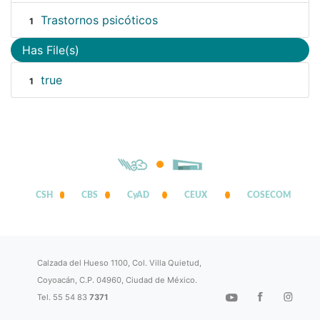
Trastornos psicóticos
1
Has File(s)
true
1
CSH
CBS
CyAD
CEUX
COSECOM
Calzada del Hueso 1100, Col. Villa Quietud,
Coyoacán, C.P. 04960, Ciudad de México.
Tel. 55 54 83
7371