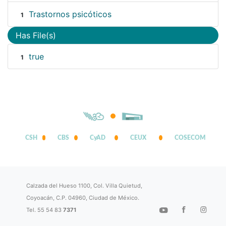
Trastornos psicóticos
1
Has File(s)
true
1
CSH
CBS
CyAD
CEUX
COSECOM
Calzada del Hueso 1100, Col. Villa Quietud,
Coyoacán, C.P. 04960, Ciudad de México.
Tel. 55 54 83
7371